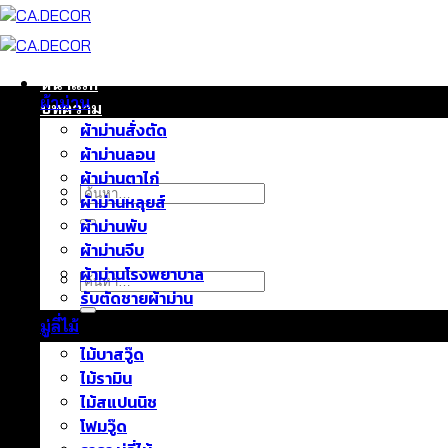
ข้าม
ไป
ยัง
เนื้อหา
หน้าแรก
ผ้าม่าน
บทความ
ผ้าม่านสั่งตัด
ติดต่อเรา
ผ้าม่านลอน
เกี่ยวกับเรา
ผ้าม่านตาไก่
ค้นหา:
ผ้าม่านหลุยส์
ผ้าม่านพับ
ผ้าม่านจีบ
ผ้าม่านโรงพยาบาล
ค้นหา:
รับตัดชายผ้าม่าน
มู่ลี่ไม้
ไม้บาสวู๊ด
ไม้รามิน
ไม้สแปนนิช
โฟมวู๊ด