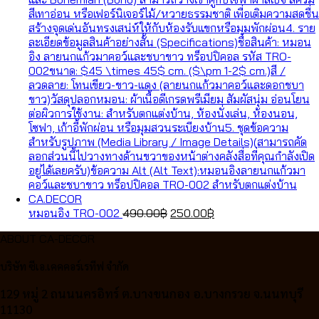
Original
Current
หมอนอิง TRO-002
490.00
฿
250.00
฿
price
price
ABOUT CA-DECOR
was:
is:
490.00฿.
250.00฿.
บริษัท ซีเอ.เคคคอร์เรทีฟ จำกัด
129 หมู่ 2 ถนนนครอิทร์ ต.บางขนกอง อ.บางกรวย จ.นนทบุรี
11130