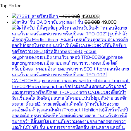
was:
price
is:
price
Top Rated
490.00฿.
was:
250.00฿.
is:
99.00฿.
69.00฿.
Original
Current
ลายเรียบ สีเทา
1,459.00
฿
450.00
฿
price
price
Original
Curren
ขาจับรางกลม 1 ชั้น
59.00
฿
49.00
฿
was:
is:
price
price
1,459.00฿.
450.00฿.
was:
is:
59.00฿.
49.00฿