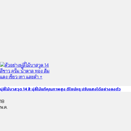
มู่ลี่ไม้บาสวูด 14 สี มู่ลี่ไม้แท้คุณภาพสูง ดีไซน์หรู ปรับแสงได้อย่างลงตัว
18
พ.ค.