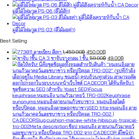
มู่ลี่ไม้โฟมวูด PS-06 (สีไม้สัก)
มู่ลี่ไม้โฟมวูด PS-03 (สีไม้มะค่า)
Best Selling
Original
Current
ลายเรียบ สีเทา
1,459.00
฿
450.00
฿
price
price
Original
Curren
ขาจับรางกลม 1 ชั้น
59.00
฿
49.00
฿
was:
is:
price
price
1,459.00฿.
450.00฿.
was:
is:
59.00฿.
49.00฿