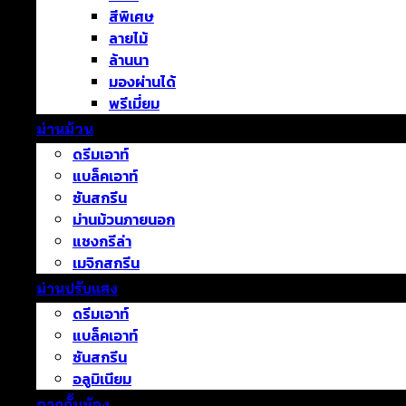
สีพิเศษ
ลายไม้
ล้านนา
มองผ่านได้
พรีเมี่ยม
ม่านม้วน
ดรีมเอาท์
แบล็คเอาท์
ซันสกรีน
ม่านม้วนภายนอก
แชงกรีล่า
เมจิกสกรีน
ม่านปรับแสง
ดรีมเอาท์
แบล็คเอาท์
ซันสกรีน
อลูมิเนียม
ฉากกั้นห้อง