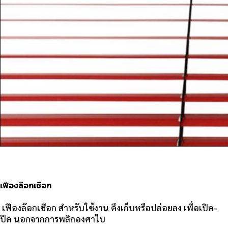
เฟืองล๊อกเชือก
เฟืองล๊อกเชือก สำหรับใช้งาน ดึงเก็บหรือปล่อยลง เพื่อเปิด-
ปิด นอกจากการพลิกองศาใบ