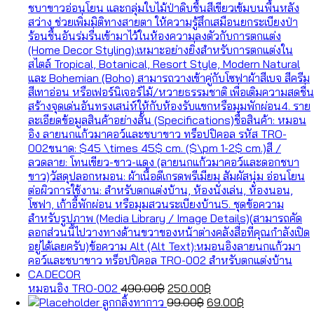
Original
Current
หมอนอิง TRO-002
490.00
฿
250.00
฿
price
Original
price
Current
ลูกกลิ้งทากาว
99.00
฿
69.00
฿