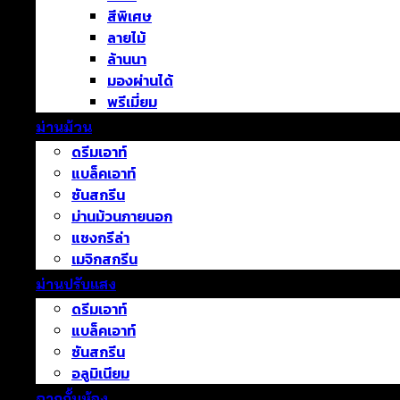
สีพิเศษ
ลายไม้
ล้านนา
มองผ่านได้
พรีเมี่ยม
ม่านม้วน
ดรีมเอาท์
แบล็คเอาท์
ซันสกรีน
ม่านม้วนภายนอก
แชงกรีล่า
เมจิกสกรีน
ม่านปรับแสง
ดรีมเอาท์
แบล็คเอาท์
ซันสกรีน
อลูมิเนียม
ฉากกั้นห้อง