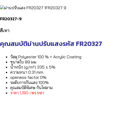
FR20327-9
สีเทา
คุณสมบัติม่านปรับแสงรหัส FR20327
วัสดุ Polyester 100 % + Acrylic Coating
ขนาดใบ 89 มม.
น้ำหนัก (g/m²) 335 ± 5%
ความหนา 0.31 mm.
openess factor 0%
ระดับการกันแสง 100%
คุณสมบัติพิเศษ กันไฟลาม
ราคา 1,190-/ตร.หลา