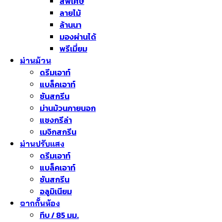
สีพิเศษ
ลายไม้
ล้านนา
มองผ่านได้
พรีเมี่ยม
ม่านม้วน
ดรีมเอาท์
แบล็คเอาท์
ซันสกรีน
ม่านม้วนภายนอก
แชงกรีล่า
เมจิกสกรีน
ม่านปรับแสง
ดรีมเอาท์
แบล็คเอาท์
ซันสกรีน
อลูมิเนียม
ฉากกั้นห้อง
ทึบ / 85 มม.