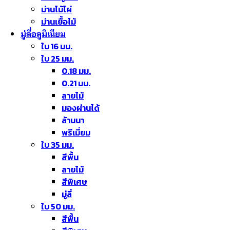
ม่านไม้ไผ่
ม่านเยื้อไม้
มู่ลี่อลูมิเนียม
ใบ 16 มม.
ใบ 25 มม.
0.18 มม.
0.21 มม.
ลายไม้
มองผ่านได้
ล้านนา
พรีเมี่ยม
ใบ 35 มม.
สีพื้น
ลายไม้
สีพิเศษ
มู่ลี่
ใบ 50 มม.
สีพื้น