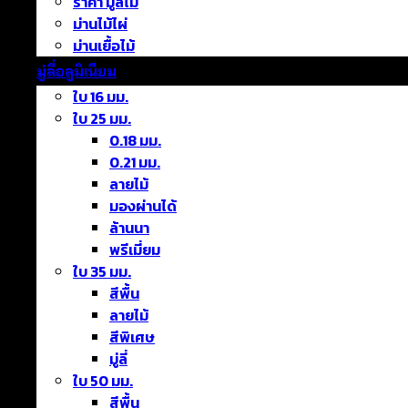
ราคา มู่ลี่ไม้
ม่านไม้ไผ่
ม่านเยื้อไม้
มู่ลี่อลูมิเนียม
ใบ 16 มม.
ใบ 25 มม.
0.18 มม.
0.21 มม.
ลายไม้
มองผ่านได้
ล้านนา
พรีเมี่ยม
ใบ 35 มม.
สีพื้น
ลายไม้
สีพิเศษ
มู่ลี่
ใบ 50 มม.
สีพื้น