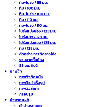
ทึบ+โปร่ง / 85 มม.
ทึบ / 100 มม.
ทึบ+โปร่ง / 100 มม.
ทึบ / 110 มม.
ทึบ+โปร่ง / 110 มม.
โปร่งแบ่งช่อง / 123 มม.
โปร่งยาว / 123 มม.
โปร่งแบ่งช่อง / 125 มม.
ทึบ / 125 มม.
ตัวอย่าง การติดรางโค้ง
รวมฉากกั้นห้อง
85 มม. ทึบ2
ภาพวิว
ภาพวิวติดผนัง
ภาพวิวสำเร็จรูป
ภาพวิวสั่งทำ
กรอบรูป
ม่านรถยนต์
ผ้าม่านรถยนต์