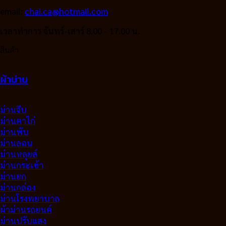
email:
chai.ca@hotmail.com
เวลาทำการ จันทร์-เสาร์ 8.00 - 17.00 น.
สินค้า
ผ้าม่าน
ม่านจีบ
ม่านตาไก่
ม่านพับ
ม่านลอน
ม่านหลุยส์
ม่านกระเช้า
ม่านยก
ม่านกล่อง
ม่านโรงพยาบาล
ผ้าม่านรถยนต์
ม่านปรับแสง