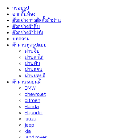
กรอบรูป
ฉากกั้นห้อง
ตัวอย่างการติดตั้งผ้าม่าน
ตัวอย่างผ้าทึบ
ตัวอย่างผ้าโปร่ง
บทความ
ผ้าม่านทุกรูปแบบ
ม่านจีบ
ม่านตาไก่
ม่านพับ
ม่านลอน
ม่านหลุยส์
ผ้าม่านรถยนต์
BMW
chevrolet
citroen
Honda
Hyundai
isuzu
jeep
kia
land rover