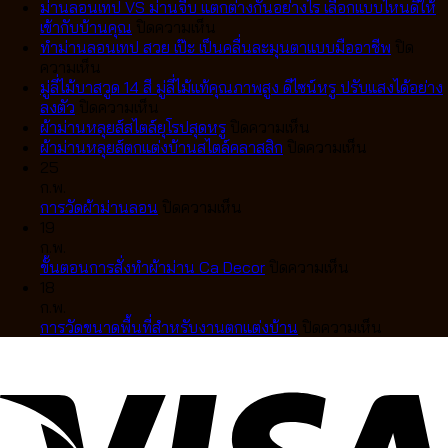
ม่านลอนเทป VS ม่านจีบ แตกต่างกันอย่างไร เลือกแบบไหนดีให้
บน
เข้ากับบ้านคุณ
ปิดความเห็น
ม่าน
ทำม่านลอนเทป สวย เป๊ะ เป็นคลื่นละมุนตาแบบมืออาชีพ
ปิด
บน
ลอน
ความเห็น
ทำ
เทป
มู่ลี่ไม้บาสวูด 14 สี มู่ลี่ไม้แท้คุณภาพสูง ดีไซน์หรู ปรับแสงได้อย่าง
ม่าน
บน
VS
ลงตัว
ปิดความเห็น
ลอน
มู่ลี่
ม่าน
บน
ผ้าม่านหลุยส์สไตล์ยุโรปสุดหรู
ปิดความเห็น
เทป
ไม้
จีบ
ผ้า
บน
ผ้าม่านหลุยส์ตกแต่งบ้านสไตล์คลาสสิก
ปิดความเห็น
สวย
บา
แตก
ม่าน
ผ้า
25
เป๊ะ
สวูด
ต่าง
หลุยส์
ม่าน
ก.พ.
เป็น
14
กัน
บน
สไตล์
หลุยส์
การวัดผ้าม่านลอน
ปิดความเห็น
คลื่น
สี
อย่างไร
การ
ยุโรป
ตกแต่ง
19
ละมุน
มู่ลี่
เลือก
วัด
สุด
บ้าน
ก.พ.
ตา
ไม้
แบบ
ผ้า
หรู
บน
สไตล์
ขั้นตอนการสั่งทำผ้าม่าน Ca Decor
ปิดความเห็น
แบบ
แท้
ไหน
ม่าน
ขั้น
คลาส
18
มือ
คุณภาพ
ดี
ลอน
ตอน
สิก
ก.พ.
อาชีพ
สูง
ให้
การ
บน
การวัดขนาดพื้นที่สำหรับงานตกแต่งบ้าน
ปิดความเห็น
ดีไซน์
เข้า
สั่ง
การ
หรู
กับ
ทำ
วัด
ปรับ
บ้าน
ผ้า
ขนาด
แสง
คุณ
ม่าน
พื้นที่
ได้
Ca
สำหรับ
อย่าง
Decor
งาน