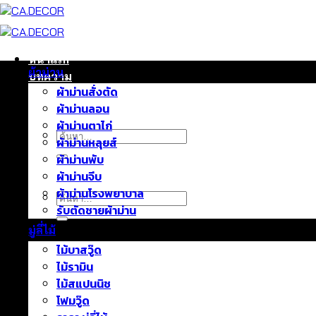
ข้าม
ไป
ยัง
เนื้อหา
หน้าแรก
ผ้าม่าน
บทความ
ผ้าม่านสั่งตัด
ติดต่อเรา
ผ้าม่านลอน
เกี่ยวกับเรา
ผ้าม่านตาไก่
ค้นหา:
ผ้าม่านหลุยส์
ผ้าม่านพับ
ผ้าม่านจีบ
ผ้าม่านโรงพยาบาล
ค้นหา:
รับตัดชายผ้าม่าน
มู่ลี่ไม้
ไม้บาสวู๊ด
ไม้รามิน
ไม้สแปนนิช
โฟมวู๊ด