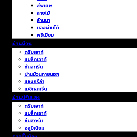
สีพิเศษ
ลายไม้
ล้านนา
มองผ่านได้
พรีเมี่ยม
ม่านม้วน
ดรีมเอาท์
แบล็คเอาท์
ซันสกรีน
ม่านม้วนภายนอก
แชงกรีล่า
เมจิกสกรีน
ม่านปรับแสง
ดรีมเอาท์
แบล็คเอาท์
ซันสกรีน
อลูมิเนียม
ฉากกั้นห้อง