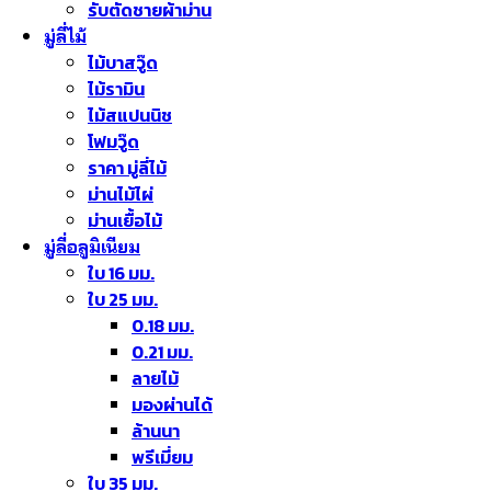
รับตัดชายผ้าม่าน
มู่ลี่ไม้
ไม้บาสวู๊ด
ไม้รามิน
ไม้สแปนนิช
โฟมวู๊ด
ราคา มู่ลี่ไม้
ม่านไม้ไผ่
ม่านเยื้อไม้
มู่ลี่อลูมิเนียม
ใบ 16 มม.
ใบ 25 มม.
0.18 มม.
0.21 มม.
ลายไม้
มองผ่านได้
ล้านนา
พรีเมี่ยม
ใบ 35 มม.