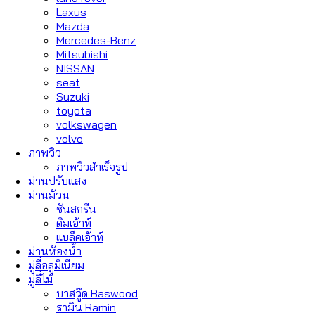
Laxus
Mazda
Mercedes-Benz
Mitsubishi
NISSAN
seat
Suzuki
toyota
volkswagen
volvo
ภาพวิว
ภาพวิวสำเร็จรูป
ม่านปรับแสง
ม่านม้วน
ซันสกรีน
ดิมเอ้าท์
แบล็คเอ้าท์
ม่านห้องน้ำ
มู่ลี่อลูมิเนียม
มู่ลี่ไม้
บาสวู๊ด Baswood
รามิน Ramin