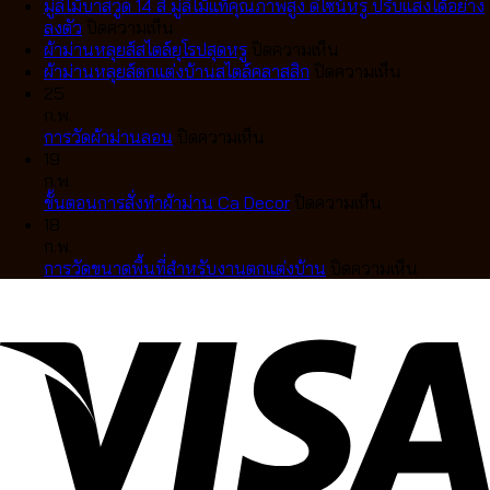
ทำ
เทป
มู่ลี่ไม้บาสวูด 14 สี มู่ลี่ไม้แท้คุณภาพสูง ดีไซน์หรู ปรับแสงได้อย่าง
ม่าน
บน
VS
ลงตัว
ปิดความเห็น
ลอน
มู่ลี่
ม่าน
บน
ผ้าม่านหลุยส์สไตล์ยุโรปสุดหรู
ปิดความเห็น
เทป
ไม้
จีบ
ผ้า
บน
ผ้าม่านหลุยส์ตกแต่งบ้านสไตล์คลาสสิก
ปิดความเห็น
สวย
บา
แตก
ม่าน
ผ้า
25
เป๊ะ
สวูด
ต่าง
หลุยส์
ม่าน
ก.พ.
เป็น
14
กัน
บน
สไตล์
หลุยส์
การวัดผ้าม่านลอน
ปิดความเห็น
คลื่น
สี
อย่างไร
การ
ยุโรป
ตกแต่ง
19
ละมุน
มู่ลี่
เลือก
วัด
สุด
บ้าน
ก.พ.
ตา
ไม้
แบบ
ผ้า
หรู
บน
สไตล์
ขั้นตอนการสั่งทำผ้าม่าน Ca Decor
ปิดความเห็น
แบบ
แท้
ไหน
ม่าน
ขั้น
คลาส
18
มือ
คุณภาพ
ดี
ลอน
ตอน
สิก
ก.พ.
อาชีพ
สูง
ให้
การ
บน
การวัดขนาดพื้นที่สำหรับงานตกแต่งบ้าน
ปิดความเห็น
ดีไซน์
เข้า
สั่ง
การ
หรู
กับ
ทำ
วัด
ปรับ
บ้าน
ผ้า
ขนาด
แสง
คุณ
ม่าน
พื้นที่
ได้
Ca
สำหรับ
อย่าง
Decor
งาน
ลงตัว
ตกแต่ง
บ้าน