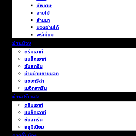
สีพิเศษ
ลายไม้
ล้านนา
มองผ่านได้
พรีเมี่ยม
ม่านม้วน
ดรีมเอาท์
แบล็คเอาท์
ซันสกรีน
ม่านม้วนภายนอก
แชงกรีล่า
เมจิกสกรีน
ม่านปรับแสง
ดรีมเอาท์
แบล็คเอาท์
ซันสกรีน
อลูมิเนียม
ฉากกั้นห้อง