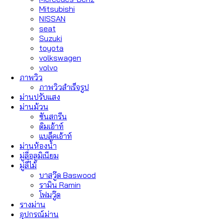
Mitsubishi
NISSAN
seat
Suzuki
toyota
volkswagen
volvo
ภาพวิว
ภาพวิวสำเร็จรูป
ม่านปรับแสง
ม่านม้วน
ซันสกรีน
ดิมเอ้าท์
แบล็คเอ้าท์
ม่านห้องน้ำ
มู่ลี่อลูมิเนียม
มู่ลี่ไม้
บาสวู๊ด Baswood
รามิน Ramin
โฟมวู๊ด
รางม่าน
อุปกรณ์ม่าน