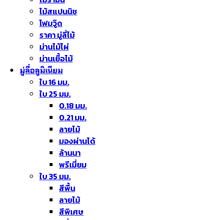
ไม้สแปนนิช
โฟมวู๊ด
ราคา มู่ลี่ไม้
ม่านไม้ไผ่
ม่านเยื้อไม้
มู่ลี่อลูมิเนียม
ใบ 16 มม.
ใบ 25 มม.
0.18 มม.
0.21 มม.
ลายไม้
มองผ่านได้
ล้านนา
พรีเมี่ยม
ใบ 35 มม.
สีพื้น
ลายไม้
สีพิเศษ