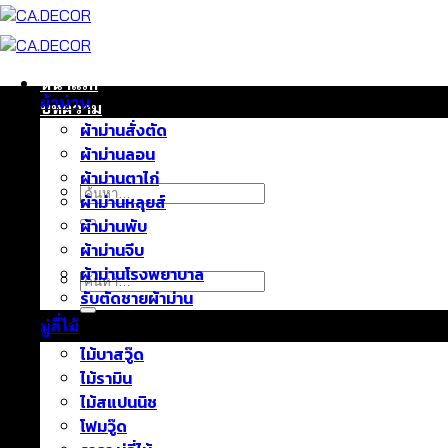
ข้าม
ไป
ยัง
เนื้อหา
หน้าแรก
ผ้าม่าน
บทความ
ผ้าม่านสั่งตัด
ติดต่อเรา
ผ้าม่านลอน
เกี่ยวกับเรา
ผ้าม่านตาไก่
ค้นหา:
ผ้าม่านหลุยส์
ผ้าม่านพับ
ผ้าม่านจีบ
ผ้าม่านโรงพยาบาล
ค้นหา:
รับตัดชายผ้าม่าน
มู่ลี่ไม้
ไม้บาสวู๊ด
ไม้รามิน
ไม้สแปนนิช
โฟมวู๊ด