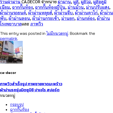
ร้านผ้าม่าน
CA.DECOR จำหน่าย
ผ้าม่าน
,
มู่ลี่
,
มู่ลี่ไม้
,
มู่ลี่อลูมิ
เนียม
,
ฉากกั้นห้อง
,
ฉากกั้นห้องญี่ปุ่น
,
ม่านม้วน
,
ม่านปรับแสง
,
ผ้าม่านรถยนต์
,
ผ้าม่านหลุยส์
,
ผ้าม่านจีบ
,
ผ้าม่านตาไก่
,
ผ้าม่าน
พับ
,
ผ้าม่านลอน
,
ผ้าม่านกระเช้า
,
ม่านยก
,
ม่านกล่อง
,
ผ้าม่าน
โรงพยาบาล
และ
ภาพวิว
This entry was posted in
ไม่มีหมวดหมู่
. Bookmark the
permalink
.
ca-decor
ภาพวิวสำเร็จรูป ภาพชายหาดมะพร้าว
ผ้าม่านรถรุ่นมิตซูบิชิ ปาเจโร สปอร์ต
หมวดหมู่
กรอบรูป
ฉากกั้นห้อง