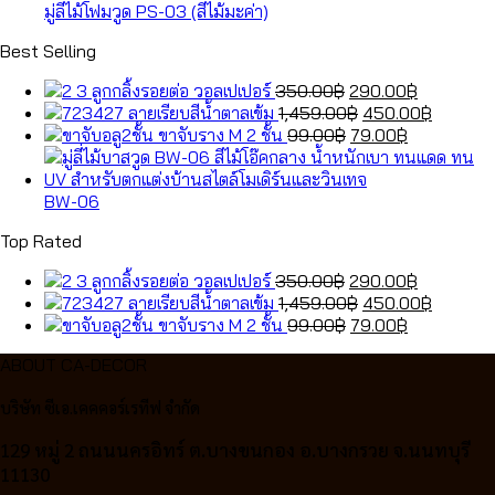
มู่ลี่ไม้โฟมวูด PS-03 (สีไม้มะค่า)
Best Selling
Original
Current
ลูกกลิ้งรอยต่อ วอลเปเปอร์
350.00
฿
290.00
฿
price
Original
price
Current
ลายเรียบสีน้ำตาลเข้ม
1,459.00
฿
450.00
฿
was:
Original
price
Current
is:
price
ขาจับราง M 2 ชั้น
99.00
฿
79.00
฿
350.00฿.
price
was:
price
290.00฿.
is:
was:
1,459.00฿.
is:
450.00฿
99.00฿.
79.00฿.
BW-06
Top Rated
Original
Current
ลูกกลิ้งรอยต่อ วอลเปเปอร์
350.00
฿
290.00
฿
price
Original
price
Current
ลายเรียบสีน้ำตาลเข้ม
1,459.00
฿
450.00
฿
was:
Original
price
Current
is:
price
ขาจับราง M 2 ชั้น
99.00
฿
79.00
฿
350.00฿.
price
was:
price
290.00฿.
is:
ABOUT CA-DECOR
was:
1,459.00฿.
is:
450.00฿
99.00฿.
79.00฿.
บริษัท ซีเอ.เคคคอร์เรทีฟ จำกัด
129 หมู่ 2 ถนนนครอิทร์ ต.บางขนกอง อ.บางกรวย จ.นนทบุรี
11130