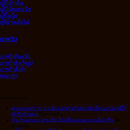
มู่ลี่ไม้รามิน
มู่ลี่ไม้สแปนนิช
มู่ลี่โมวู๊ด
มู่ลี่ม่านเยื่อไผ่
ภาพวิว
ภาพวิวติดผนัง
ภาพวิวสำเร็จรูป
ภาพวิวสั่งทำ
กรอบรูป
Latest News
ม่านลอนเทป VS ม่านจีบ แตกต่างกันอย่างไร เลือกแบบไหนดีให้
บน
เข้ากับบ้านคุณ
ปิดความเห็น
ม่าน
ทำม่านลอนเทป สวย เป๊ะ เป็นคลื่นละมุนตาแบบมืออาชีพ
ปิด
บน
ลอน
ความเห็น