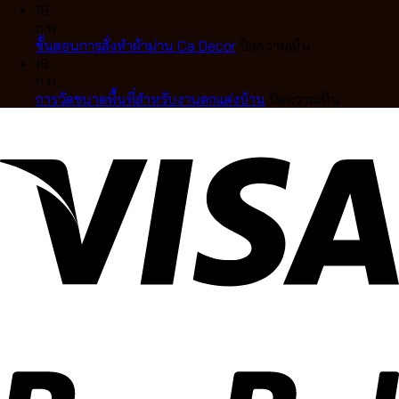
คลื่น
สี
อย่างไร
การ
ยุโรป
ตกแต่ง
19
ละมุน
มู่ลี่
เลือก
วัด
สุด
บ้าน
ก.พ.
ตา
ไม้
แบบ
ผ้า
หรู
บน
สไตล์
ขั้นตอนการสั่งทำผ้าม่าน Ca Decor
ปิดความเห็น
แบบ
แท้
ไหน
ม่าน
ขั้น
คลาส
18
มือ
คุณภาพ
ดี
ลอน
ตอน
สิก
ก.พ.
อาชีพ
สูง
ให้
การ
บน
การวัดขนาดพื้นที่สำหรับงานตกแต่งบ้าน
ปิดความเห็น
ดีไซน์
เข้า
สั่ง
การ
หรู
กับ
ทำ
วัด
ปรับ
บ้าน
ผ้า
ขนาด
แสง
คุณ
ม่าน
พื้นที่
ได้
Ca
สำหรับ
อย่าง
Decor
งาน
ลงตัว
ตกแต่ง
บ้าน