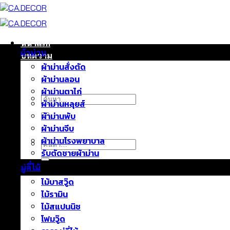
ข้าม
ไป
ยัง
เนื้อหา
หน้าแรก
ผ้าม่าน
บทความ
ผ้าม่านสั่งตัด
ติดต่อเรา
ผ้าม่านลอน
เกี่ยวกับเรา
ผ้าม่านตาไก่
ค้นหา:
ผ้าม่านหลุยส์
ผ้าม่านพับ
ผ้าม่านจีบ
ผ้าม่านโรงพยาบาล
ค้นหา:
รับตัดชายผ้าม่าน
มู่ลี่ไม้
ไม้บาสวู๊ด
ไม้รามิน
ไม้สแปนนิช
โฟมวู๊ด