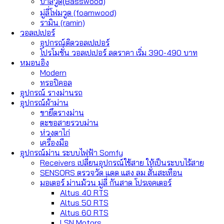
บาสวูด(ฺBasswood)
มู่ลี่โฟมวูด (foamwood)
รามิน (ramin)
วอลเปเปอร์
อุปกรณ์ติดวอลเปเปอร์
โปรโมชั่น วอลเปเปอร์ ลดราคา เริ่ม 390-490 บาท
หมอนอิง
Modern
ทรอปิคอล
อุปกรณ์ รางม่านรถ
อุปกรณ์ผ้าม่าน
ขายึดรางม่าน
ตะขอสายรวบม่าน
ห่วงตาไก่
เครื่องมือ
อุปกรณ์ม่าน ระบบไฟฟ้า Somfy
Receivers เปลี่ยนอุปกรณ์ใช้สาย ให้เป็นระบบไร้สาย
SENSORS ตรวจวัด แดด แสง ลม สั่นสะเทือน
มอเตอร์ ม่านม้วน มู่ลี่ กันสาด โปรเจคเตอร์
Altus 40 RTS
Altus 50 RTS
Altus 60 RTS
LSN Motors