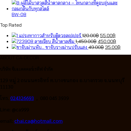
was:
120.00฿.
price
55.00฿
is:
price
1,459.00฿.
was:
450.00
is:
49.00฿.
35.0
BW-08
Top Rated
Original
Curren
แปรงทากาวสำหรับติดวอลเปเปอร์
120.00
฿
55.00
฿
Original
price
price
Curren
ลายเรียบ สีน้ำตาลเข้ม
1,459.00
฿
450.00
฿
price
was:
Original
is:
price
Curr
ขาจับรางม่านปรับแสง
49.00
฿
35.00
฿
was:
120.00฿.
price
55.00฿
is:
price
ABOUT CA-DECOR
1,459.00฿.
was:
450.00
is:
49.00฿.
35.0
บริษัท ซีเอ.เคคคอร์เรทีฟ จำกัด
129 หมู่ 2 ถนนนครอิทร์ ต.บางขนกอง อ.บางกรวย จ.นนทบุรี
11130
โทร.
024326693
, 080 045 3939
Line: @ca999
email:
chai.ca@hotmail.com