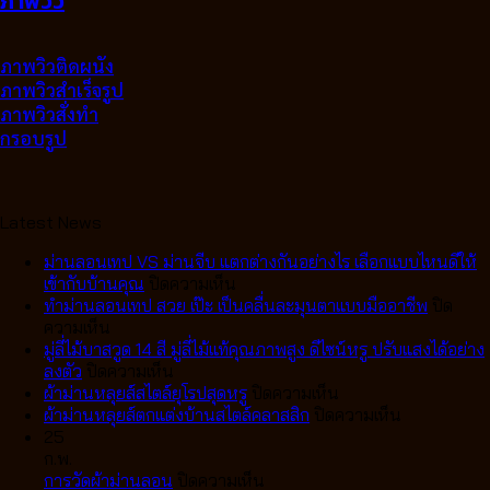
ภาพวิว
ภาพวิวติดผนัง
ภาพวิวสำเร็จรูป
ภาพวิวสั่งทำ
กรอบรูป
Latest News
ม่านลอนเทป VS ม่านจีบ แตกต่างกันอย่างไร เลือกแบบไหนดีให้
บน
เข้ากับบ้านคุณ
ปิดความเห็น
ม่าน
ทำม่านลอนเทป สวย เป๊ะ เป็นคลื่นละมุนตาแบบมืออาชีพ
ปิด
บน
ลอน
ความเห็น
ทำ
เทป
มู่ลี่ไม้บาสวูด 14 สี มู่ลี่ไม้แท้คุณภาพสูง ดีไซน์หรู ปรับแสงได้อย่าง
ม่าน
บน
VS
ลงตัว
ปิดความเห็น
ลอน
มู่ลี่
ม่าน
บน
ผ้าม่านหลุยส์สไตล์ยุโรปสุดหรู
ปิดความเห็น
เทป
ไม้
จีบ
ผ้า
บน
ผ้าม่านหลุยส์ตกแต่งบ้านสไตล์คลาสสิก
ปิดความเห็น
สวย
บา
แตก
ม่าน
ผ้า
25
เป๊ะ
สวูด
ต่าง
หลุยส์
ม่าน
ก.พ.
เป็น
14
กัน
บน
สไตล์
หลุยส์
การวัดผ้าม่านลอน
ปิดความเห็น