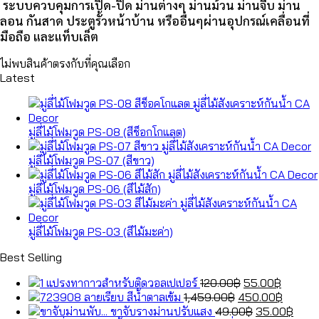
ระบบควบคุมการเปิด-ปิด ม่านต่างๆ ม่านม้วน ม่านจีบ ม่าน
ลอน กันสาด ประตูรั้วหน้าบ้าน หรืออื่นๆผ่านอุปกรณ์เคลื่อนที่
มือถือ และแท็บเล็ต
ไม่พบสินค้าตรงกับที่คุณเลือก
Latest
มู่ลี่ไม้โฟมวูด PS-08 (สีช็อกโกแลต)
มู่ลี่ไม้โฟมวูด PS-07 (สีขาว)
มู่ลี่ไม้โฟมวูด PS-06 (สีไม้สัก)
มู่ลี่ไม้โฟมวูด PS-03 (สีไม้มะค่า)
Best Selling
Original
Curren
แปรงทากาวสำหรับติดวอลเปเปอร์
120.00
฿
55.00
฿
Original
price
price
Curren
ลายเรียบ สีน้ำตาลเข้ม
1,459.00
฿
450.00
฿
price
was:
Original
is:
price
Curr
ขาจับรางม่านปรับแสง
49.00
฿
35.00
฿