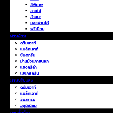
สีพิเศษ
ลายไม้
ล้านนา
มองผ่านได้
พรีเมี่ยม
ม่านม้วน
ดรีมเอาท์
แบล็คเอาท์
ซันสกรีน
ม่านม้วนภายนอก
แชงกรีล่า
เมจิกสกรีน
ม่านปรับแสง
ดรีมเอาท์
แบล็คเอาท์
ซันสกรีน
อลูมิเนียม
ฉากกั้นห้อง